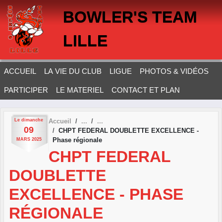
Panneau de gestion des cookies
BOWLER'S TEAM
LILLE
ACCUEIL
LA VIE DU CLUB
LIGUE
PHOTOS & VIDÉOS
PARTICIPER
LE MATERIEL
CONTACT ET PLAN
Le
dimanche
Accueil
09
CHPT FEDERAL DOUBLETTE EXCELLENCE -
Phase régionale
MARS
2025
CHPT FEDERAL
DOUBLETTE
EXCELLENCE - PHASE
RÉGIONALE